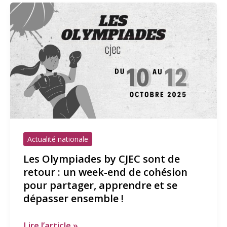
Les
Olympiades
by
CJEC
sont
de
retour
:
un
week-
Actualité nationale
end
Les Olympiades by CJEC sont de
de
retour : un week-end de cohésion
cohésion
pour partager, apprendre et se
pour
dépasser ensemble !
partager,
apprendre
Lire l’article »